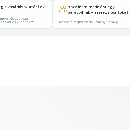
eg a vásárlások utáni PV
Hozz létre rendelést egy
barátodnak – szerezz pontokat
nnyel, és szerezz
szokat és kuponokat
Az opció regisztráció után nyílik meg