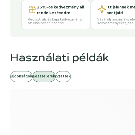
25%-os kedvezmény áll
Itt jelennek m
rendelkezésedre
pontjaid
Regisztrálj, és kapj kedvezményt
Vásárolj maximális elő
az első rendelésedre!
kedvezményeket, bónu
Használati példák
Újdonságok
Bestsellerek
Szettek