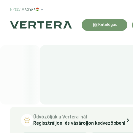
NYELV
:
MAGYAR
Katalógus
Üdvözöljük a Vertera-nál
Regisztráljon
és vásároljon kedvezőbben!