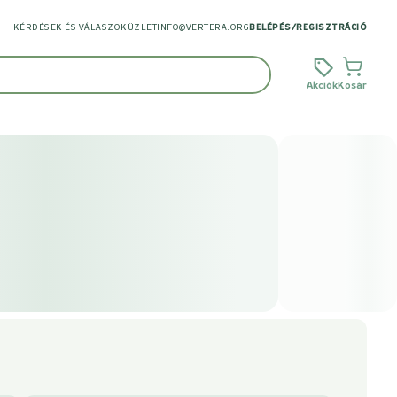
KÉRDÉSEK ÉS VÁLASZOK
ÜZLET
INFO@VERTERA.ORG
BELÉPÉS
/
REGISZTRÁCIÓ
Akciók
Kosár