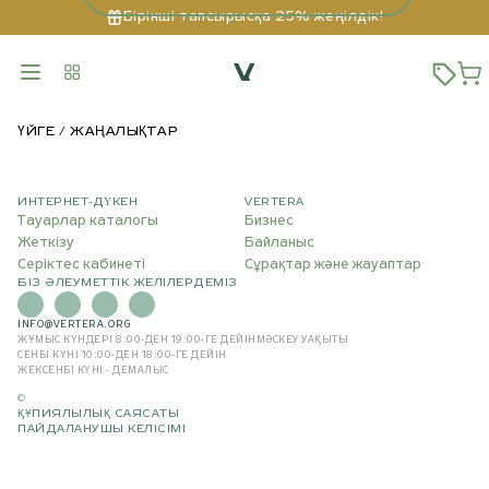
Бірінші тапсырысқа 25% жеңілдік!
ҮЙГЕ
ЖАҢАЛЫҚТАР
ИНТЕРНЕТ-ДҮКЕН
VERTERA
Тауарлар каталогы
Бизнес
Жеткізу
Байланыс
Серіктес кабинеті
Сұрақтар және жауаптар
БІЗ ӘЛЕУМЕТТІК ЖЕЛІЛЕРДЕМІЗ
INFO@VERTERA.ORG
ЖҰМЫС КҮНДЕРІ 8:00-ДЕН 19:00-ГЕ ДЕЙІН
МӘСКЕУ УАҚЫТЫ
СЕНБІ КҮНІ 10:00-ДЕН 18:00-ГЕ ДЕЙІН
ЖЕКСЕНБІ КҮНІ - ДЕМАЛЫС
©
ҚҰПИЯЛЫЛЫҚ САЯСАТЫ
ПАЙДАЛАНУШЫ КЕЛІСІМІ