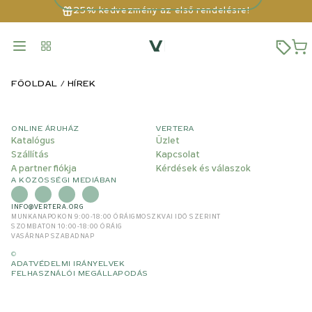
25% kedvezmény az első rendelésre!
FŐOLDAL
HÍREK
ONLINE ÁRUHÁZ
VERTERA
Katalógus
Üzlet
Szállítás
Kapcsolat
A partner fiókja
Kérdések és válaszok
A KÖZÖSSÉGI MEDIÁBAN
INFO@VERTERA.ORG
MUNKANAPOKON 9:00-18:00 ÓRÁIG
MOSZKVAI IDŐ SZERINT
SZOMBATON 10:00-18:00 ÓRÁIG
VASÁRNAP SZABADNAP
©
ADATVÉDELMI IRÁNYELVEK
FELHASZNÁLÓI MEGÁLLAPODÁS