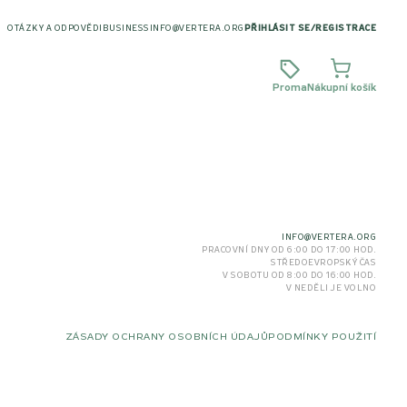
OTÁZKY A ODPOVĚDI
BUSINESS
INFO@VERTERA.ORG
PŘIHLÁSIT SE
/
REGISTRACE
Proma
Nákupní košík
INFO@VERTERA.ORG
PRACOVNÍ DNY OD 6:00 DO 17:00 HOD.
STŘEDOEVROPSKÝ ČAS
V SOBOTU OD 8:00 DO 16:00 HOD.
V NEDĚLI JE VOLNO
ZÁSADY OCHRANY OSOBNÍCH ÚDAJŮ
PODMÍNKY POUŽITÍ