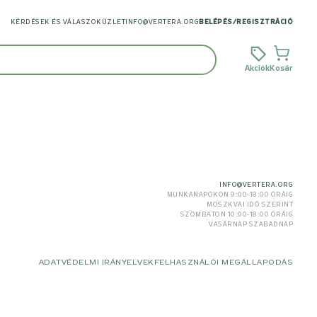
KÉRDÉSEK ÉS VÁLASZOK
ÜZLET
INFO@VERTERA.ORG
BELÉPÉS
/
REGISZTRÁCIÓ
Akciók
Kosár
INFO@VERTERA.ORG
MUNKANAPOKON 9:00-18:00 ÓRÁIG
MOSZKVAI IDŐ SZERINT
SZOMBATON 10:00-18:00 ÓRÁIG
VASÁRNAP SZABADNAP
ADATVÉDELMI IRÁNYELVEK
FELHASZNÁLÓI MEGÁLLAPODÁS