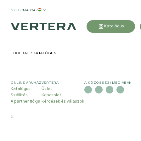
NYELV
:
MAGYAR
Katalógus
FŐOLDAL
KATALÓGUS
ONLINE ÁRUHÁZ
VERTERA
A KÖZÖSSÉGI MEDIÁBAN
Katalógus
Üzlet
Szállítás
Kapcsolat
A partner fiókja
Kérdések és válaszok
©