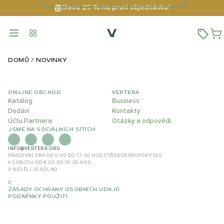
Sleva 25 % na první objednávku!
DOMŮ
NOVINKY
ON-LINE OBCHOD
VERTERA
Katalog
Business
Dodání
Kontakty
Účtu Partnera
Otázky a odpovědi
JSME NA SOCIÁLNÍCH SÍTÍCH
INFO@VERTERA.ORG
PRACOVNÍ DNY OD 6:00 DO 17:00 HOD.
STŘEDOEVROPSKÝ ČAS
V SOBOTU OD 8:00 DO 16:00 HOD.
V NEDĚLI JE VOLNO
©
ZÁSADY OCHRANY OSOBNÍCH ÚDAJŮ
PODMÍNKY POUŽITÍ