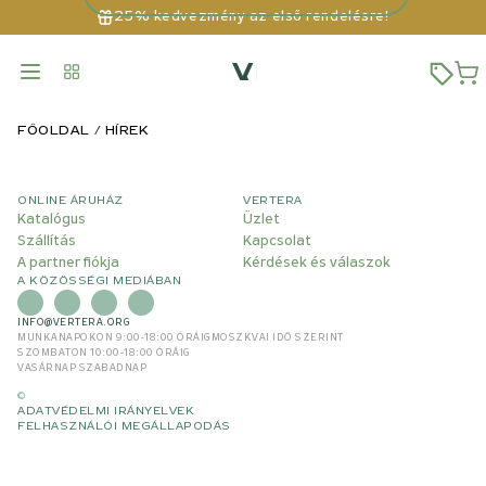
25% kedvezmény az első rendelésre!
FŐOLDAL
HÍREK
ONLINE ÁRUHÁZ
VERTERA
Katalógus
Üzlet
Szállítás
Kapcsolat
A partner fiókja
Kérdések és válaszok
A KÖZÖSSÉGI MEDIÁBAN
INFO@VERTERA.ORG
MUNKANAPOKON 9:00-18:00 ÓRÁIG
MOSZKVAI IDŐ SZERINT
SZOMBATON 10:00-18:00 ÓRÁIG
VASÁRNAP SZABADNAP
©
ADATVÉDELMI IRÁNYELVEK
FELHASZNÁLÓI MEGÁLLAPODÁS