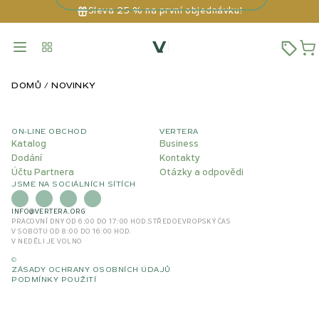
Sleva 25 % na první objednávku!
DOMŮ
NOVINKY
ON-LINE OBCHOD
VERTERA
Katalog
Business
Dodání
Kontakty
Účtu Partnera
Otázky a odpovědi
JSME NA SOCIÁLNÍCH SÍTÍCH
INFO@VERTERA.ORG
PRACOVNÍ DNY OD 6:00 DO 17:00 HOD.
STŘEDOEVROPSKÝ ČAS
V SOBOTU OD 8:00 DO 16:00 HOD.
V NEDĚLI JE VOLNO
©
ZÁSADY OCHRANY OSOBNÍCH ÚDAJŮ
PODMÍNKY POUŽITÍ