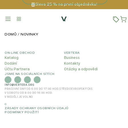
Sleva 25 % na první objednávku!
DOMŮ
NOVINKY
ON-LINE OBCHOD
VERTERA
Katalog
Business
Dodání
Kontakty
Účtu Partnera
Otázky a odpovědi
JSME NA SOCIÁLNÍCH SÍTÍCH
INFO@VERTERA.ORG
PRACOVNÍ DNY OD 6:00 DO 17:00 HOD.
STŘEDOEVROPSKÝ ČAS
V SOBOTU OD 8:00 DO 16:00 HOD.
V NEDĚLI JE VOLNO
©
ZÁSADY OCHRANY OSOBNÍCH ÚDAJŮ
PODMÍNKY POUŽITÍ