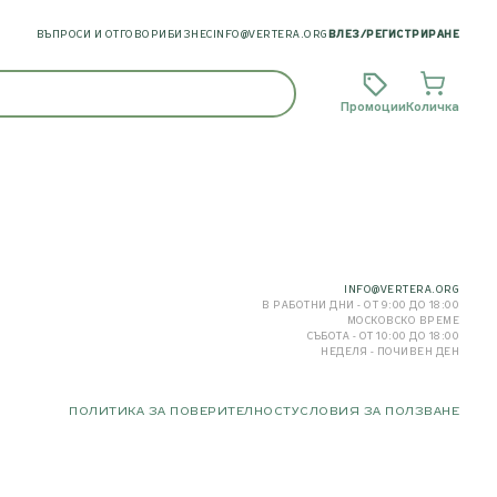
ВЪПРОСИ И ОТГОВОРИ
БИЗНЕС
INFO@VERTERA.ORG
ВЛЕЗ
/
РЕГИСТРИРАНЕ
Промоции
Количка
INFO@VERTERA.ORG
В РАБОТНИ ДНИ - ОТ 9:00 ДО 18:00
МОСКОВСКО ВРЕМЕ
СЪБОТА - ОТ 10:00 ДО 18:00
НЕДЕЛЯ - ПОЧИВЕН ДЕН
ПОЛИТИКА ЗА ПОВЕРИТЕЛНОСТ
УСЛОВИЯ ЗА ПОЛЗВАНЕ