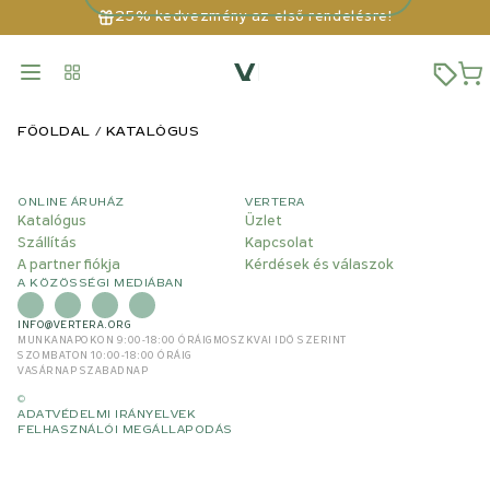
25% kedvezmény az első rendelésre!
FŐOLDAL
KATALÓGUS
ONLINE ÁRUHÁZ
VERTERA
Katalógus
Üzlet
Szállítás
Kapcsolat
A partner fiókja
Kérdések és válaszok
A KÖZÖSSÉGI MEDIÁBAN
INFO@VERTERA.ORG
MUNKANAPOKON 9:00-18:00 ÓRÁIG
MOSZKVAI IDŐ SZERINT
SZOMBATON 10:00-18:00 ÓRÁIG
VASÁRNAP SZABADNAP
©
ADATVÉDELMI IRÁNYELVEK
FELHASZNÁLÓI MEGÁLLAPODÁS