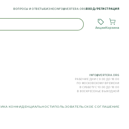
ВОПРОСЫ И ОТВЕТЫ
БИЗНЕС
INFO@VERTERA.ORG
ВХОД
/
РЕГИСТРАЦИЯ
Акции
Корзина
INFO@VERTERA.ORG
РАБОЧИЕ ДНИ С 9:00 ДО 18:00
ПО МОСКОВСКОМУ ВРЕМЕНИ
В СУББОТУ С 10:00 ДО 18:00
В ВОСКРЕСЕНЬЕ ВЫХОДНОЙ
ТИКА КОНФИДЕНЦИАЛЬНОСТИ
ПОЛЬЗОВАТЕЛЬСКОЕ СОГЛАШЕНИЕ