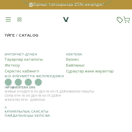
Бірінші тапсырысқа 25% жеңілдік!
ҮЙГЕ
CATALOG
ИНТЕРНЕТ-ДҮКЕН
VERTERA
Тауарлар каталогы
Бизнес
Жеткізу
Байланыс
Серіктес кабинеті
Сұрақтар және жауаптар
БІЗ ӘЛЕУМЕТТІК ЖЕЛІЛЕРДЕМІЗ
INFO@VERTERA.ORG
ЖҰМЫС КҮНДЕРІ 8:00-ДЕН 19:00-ГЕ ДЕЙІН
МӘСКЕУ УАҚЫТЫ
СЕНБІ КҮНІ 10:00-ДЕН 18:00-ГЕ ДЕЙІН
ЖЕКСЕНБІ КҮНІ - ДЕМАЛЫС
©
ҚҰПИЯЛЫЛЫҚ САЯСАТЫ
ПАЙДАЛАНУШЫ КЕЛІСІМІ