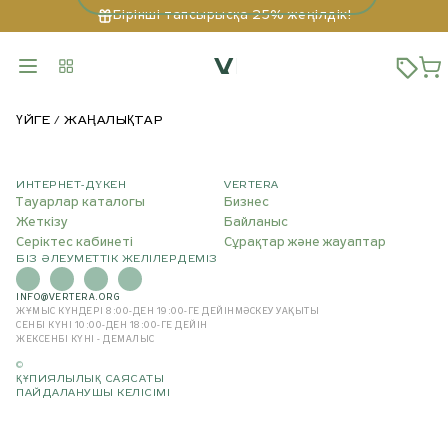
Бірінші тапсырысқа 25% жеңілдік!
ҮЙГЕ
ЖАҢАЛЫҚТАР
ИНТЕРНЕТ-ДҮКЕН
VERTERA
Тауарлар каталогы
Бизнес
Жеткізу
Байланыс
Серіктес кабинеті
Сұрақтар және жауаптар
БІЗ ӘЛЕУМЕТТІК ЖЕЛІЛЕРДЕМІЗ
INFO@VERTERA.ORG
ЖҰМЫС КҮНДЕРІ 8:00-ДЕН 19:00-ГЕ ДЕЙІН
МӘСКЕУ УАҚЫТЫ
СЕНБІ КҮНІ 10:00-ДЕН 18:00-ГЕ ДЕЙІН
ЖЕКСЕНБІ КҮНІ - ДЕМАЛЫС
©
ҚҰПИЯЛЫЛЫҚ САЯСАТЫ
ПАЙДАЛАНУШЫ КЕЛІСІМІ