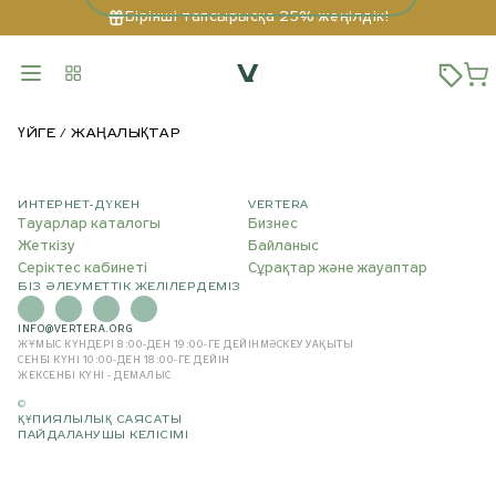
Бірінші тапсырысқа 25% жеңілдік!
ҮЙГЕ
ЖАҢАЛЫҚТАР
ИНТЕРНЕТ-ДҮКЕН
VERTERA
Тауарлар каталогы
Бизнес
Жеткізу
Байланыс
Серіктес кабинеті
Сұрақтар және жауаптар
БІЗ ӘЛЕУМЕТТІК ЖЕЛІЛЕРДЕМІЗ
INFO@VERTERA.ORG
ЖҰМЫС КҮНДЕРІ 8:00-ДЕН 19:00-ГЕ ДЕЙІН
МӘСКЕУ УАҚЫТЫ
СЕНБІ КҮНІ 10:00-ДЕН 18:00-ГЕ ДЕЙІН
ЖЕКСЕНБІ КҮНІ - ДЕМАЛЫС
©
ҚҰПИЯЛЫЛЫҚ САЯСАТЫ
ПАЙДАЛАНУШЫ КЕЛІСІМІ