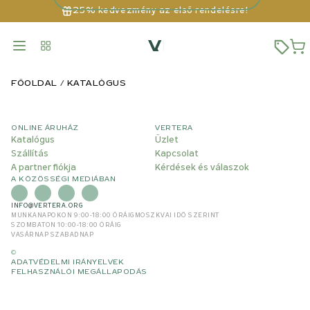
25% kedvezmény az első rendelésre!
FŐOLDAL
KATALÓGUS
ONLINE ÁRUHÁZ
VERTERA
Katalógus
Üzlet
Szállítás
Kapcsolat
A partner fiókja
Kérdések és válaszok
A KÖZÖSSÉGI MEDIÁBAN
INFO@VERTERA.ORG
MUNKANAPOKON 9:00-18:00 ÓRÁIG
MOSZKVAI IDŐ SZERINT
SZOMBATON 10:00-18:00 ÓRÁIG
VASÁRNAP SZABADNAP
©
ADATVÉDELMI IRÁNYELVEK
FELHASZNÁLÓI MEGÁLLAPODÁS