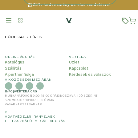
25% kedvezmény az első rendelésre!
FŐOLDAL
HÍREK
ONLINE ÁRUHÁZ
VERTERA
Katalógus
Üzlet
Szállítás
Kapcsolat
A partner fiókja
Kérdések és válaszok
A KÖZÖSSÉGI MEDIÁBAN
INFO@VERTERA.ORG
MUNKANAPOKON 9:00-18:00 ÓRÁIG
MOSZKVAI IDŐ SZERINT
SZOMBATON 10:00-18:00 ÓRÁIG
VASÁRNAP SZABADNAP
©
ADATVÉDELMI IRÁNYELVEK
FELHASZNÁLÓI MEGÁLLAPODÁS