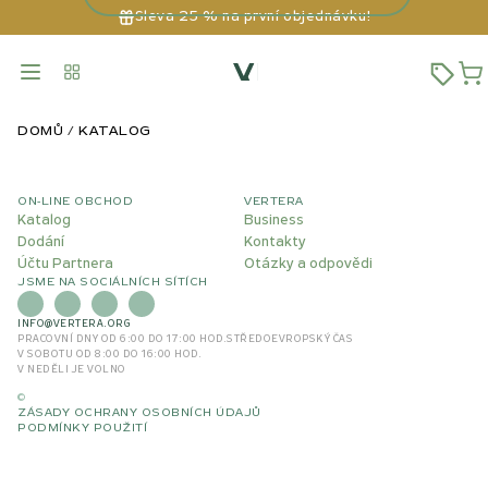
Sleva 25 % na první objednávku!
DOMŮ
KATALOG
ON-LINE OBCHOD
VERTERA
Katalog
Business
Dodání
Kontakty
Účtu Partnera
Otázky a odpovědi
JSME NA SOCIÁLNÍCH SÍTÍCH
INFO@VERTERA.ORG
PRACOVNÍ DNY OD 6:00 DO 17:00 HOD.
STŘEDOEVROPSKÝ ČAS
V SOBOTU OD 8:00 DO 16:00 HOD.
V NEDĚLI JE VOLNO
©
ZÁSADY OCHRANY OSOBNÍCH ÚDAJŮ
PODMÍNKY POUŽITÍ