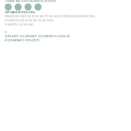
JSME NA SOCIÁLNÍCH SÍTÍCH
INFO@VERTERA.ORG
PRACOVNÍ DNY OD 6:00 DO 17:00 HOD.
STŘEDOEVROPSKÝ ČAS
V SOBOTU OD 8:00 DO 16:00 HOD.
V NEDĚLI JE VOLNO
©
ZÁSADY OCHRANY OSOBNÍCH ÚDAJŮ
PODMÍNKY POUŽITÍ