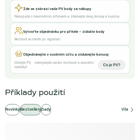
Zde se zobrazí vaše PV body za nákupy
Nakupujte s maximálním přínosem a získávejte slevy, bonusy a kupóny
Vytvořte objednávku pro přítele – získáte body
Možnost se otevře po registraci
Objednávejte v osobním účtu a získávejte bonusy
Sbírejte PV
,
odemykejte osobní možnosti a speciální
Co je PV
?
nabídky!
Příklady použití
Novinky
Bestsellery
Sady
Vše