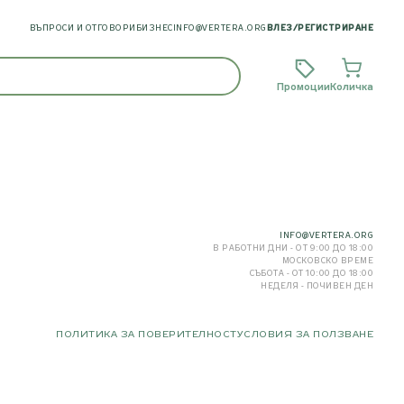
ВЪПРОСИ И ОТГОВОРИ
БИЗНЕС
INFO@VERTERA.ORG
ВЛЕЗ
/
РЕГИСТРИРАНЕ
Промоции
Количка
INFO@VERTERA.ORG
В РАБОТНИ ДНИ - ОТ 9:00 ДО 18:00
МОСКОВСКО ВРЕМЕ
СЪБОТА - ОТ 10:00 ДО 18:00
НЕДЕЛЯ - ПОЧИВЕН ДЕН
ПОЛИТИКА ЗА ПОВЕРИТЕЛНОСТ
УСЛОВИЯ ЗА ПОЛЗВАНЕ