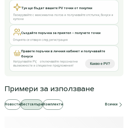
Тук ще бъдат вашите PV точки от покупки
Пазарувайте с максимална полза и получавайте отстъпки, бонуси и
купони
Създайте поръчка за приятел – получете точки
Опцията се отваря след регистрация
Правете поръчки в личния кабинет и получавайте
бонуси
Натрупвайте PV
,
отключвайте персонални
Какво е PV
?
възможности и специални предложения!
Примери за използване
Новости
Бестселъри
Комплекти
Всички