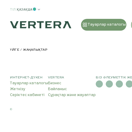
ТІЛ
:
ҚАЗАҚША
Тауарлар каталогы
ҮЙГЕ
ЖАҢАЛЫҚТАР
ИНТЕРНЕТ-ДҮКЕН
VERTERA
БІЗ ӘЛЕУМЕТТІК Ж
Тауарлар каталогы
Бизнес
Жеткізу
Байланыс
Серіктес кабинеті
Сұрақтар және жауаптар
©