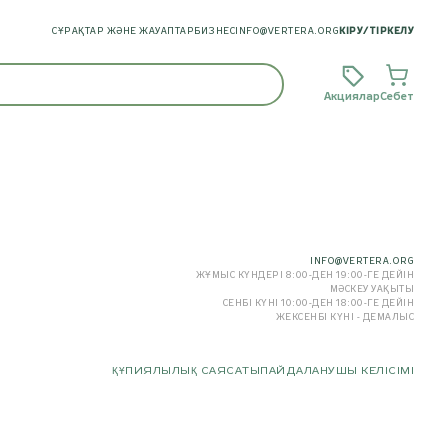
СҰРАҚТАР ЖӘНЕ ЖАУАПТАР
БИЗНЕС
INFO@VERTERA.ORG
КІРУ
/
ТІРКЕЛУ
Акциялар
Себет
INFO@VERTERA.ORG
ЖҰМЫС КҮНДЕРІ 8:00-ДЕН 19:00-ГЕ ДЕЙІН
МӘСКЕУ УАҚЫТЫ
СЕНБІ КҮНІ 10:00-ДЕН 18:00-ГЕ ДЕЙІН
ЖЕКСЕНБІ КҮНІ - ДЕМАЛЫС
ҚҰПИЯЛЫЛЫҚ САЯСАТЫ
ПАЙДАЛАНУШЫ КЕЛІСІМІ