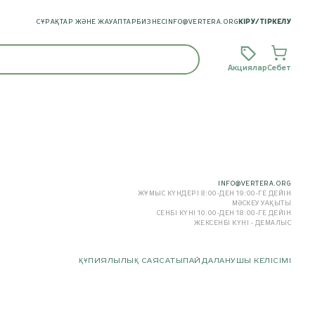
СҰРАҚТАР ЖӘНЕ ЖАУАПТАР
БИЗНЕС
INFO@VERTERA.ORG
КІРУ
/
ТІРКЕЛУ
Акциялар
Себет
INFO@VERTERA.ORG
ЖҰМЫС КҮНДЕРІ 8:00-ДЕН 19:00-ГЕ ДЕЙІН
МӘСКЕУ УАҚЫТЫ
СЕНБІ КҮНІ 10:00-ДЕН 18:00-ГЕ ДЕЙІН
ЖЕКСЕНБІ КҮНІ - ДЕМАЛЫС
ҚҰПИЯЛЫЛЫҚ САЯСАТЫ
ПАЙДАЛАНУШЫ КЕЛІСІМІ