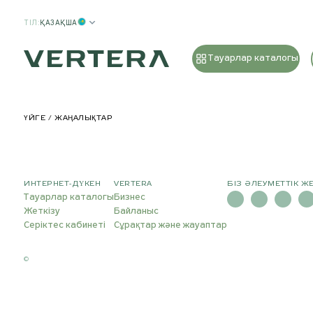
ТІЛ
:
ҚАЗАҚША
Тауарлар каталогы
ҮЙГЕ
ЖАҢАЛЫҚТАР
ИНТЕРНЕТ-ДҮКЕН
VERTERA
БІЗ ӘЛЕУМЕТТІК Ж
Тауарлар каталогы
Бизнес
Жеткізу
Байланыс
Серіктес кабинеті
Сұрақтар және жауаптар
©