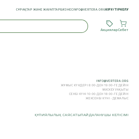
СҰРАҚТАР ЖӘНЕ ЖАУАПТАР
БИЗНЕС
INFO@VERTERA.ORG
КІРУ
/
ТІРКЕЛУ
Акциялар
Себет
INFO@VERTERA.ORG
ЖҰМЫС КҮНДЕРІ 8:00-ДЕН 19:00-ГЕ ДЕЙІН
МӘСКЕУ УАҚЫТЫ
СЕНБІ КҮНІ 10:00-ДЕН 18:00-ГЕ ДЕЙІН
ЖЕКСЕНБІ КҮНІ - ДЕМАЛЫС
ҚҰПИЯЛЫЛЫҚ САЯСАТЫ
ПАЙДАЛАНУШЫ КЕЛІСІМІ