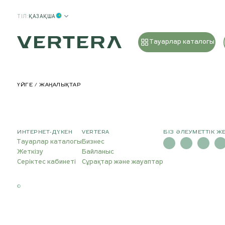
ТІЛ
:
ҚАЗАҚША
Тауарлар каталогы
ҮЙГЕ
ЖАҢАЛЫҚТАР
ИНТЕРНЕТ-ДҮКЕН
VERTERA
БІЗ ӘЛЕУМЕТТІК Ж
Тауарлар каталогы
Бизнес
Жеткізу
Байланыс
Серіктес кабинеті
Сұрақтар және жауаптар
©