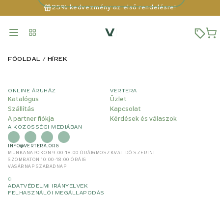
25% kedvezmény az első rendelésre!
FŐOLDAL
HÍREK
ONLINE ÁRUHÁZ
VERTERA
Katalógus
Üzlet
Szállítás
Kapcsolat
A partner fiókja
Kérdések és válaszok
A KÖZÖSSÉGI MEDIÁBAN
INFO@VERTERA.ORG
MUNKANAPOKON 9:00-18:00 ÓRÁIG
MOSZKVAI IDŐ SZERINT
SZOMBATON 10:00-18:00 ÓRÁIG
VASÁRNAP SZABADNAP
©
ADATVÉDELMI IRÁNYELVEK
FELHASZNÁLÓI MEGÁLLAPODÁS