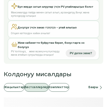
Бул жерде сатып алуулар үчүн PV упайларыңыз болот
Максималдуу пайда менен сатып алып, арзандатуу, бонус жана
купондорду алыңыз
Досуңуз үчүн заказ түзүңүз – упай алыңыз
Опция каттоодон кийин ачылат
Жеке кабинетте буйрутма берип, бонустарга ээ
болуңуз
PV топтоңуз
,
жеке мүмкүнчүлүктөрдү
PV деген эмне
?
жана атайын сунуштарды ачыңыз!
Колдонуу мисалдары
Жаңылыктар
Бестселлерлер
Комплекттер
Баары