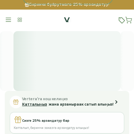
Биринчи буйрутмага 25% арзандатуу!
Vertera'га кош келиңиз
Катталыңыз
жана арзаныраак сатып алыңыз!
Сизге 25% арзандатуу бар
Катталып, биринчи заказга арзандатуу алыңыз!