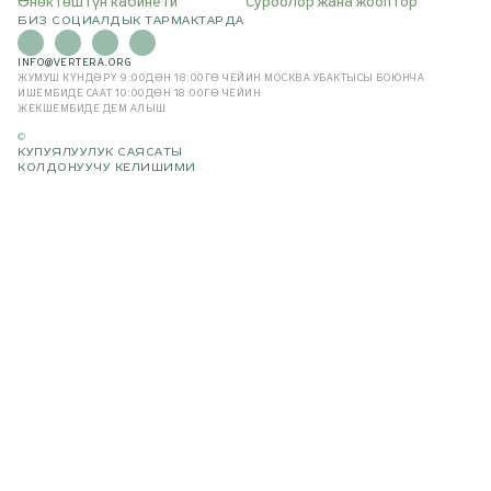
Өнөктөштүн кабинети
Суроолор жана жооптор
БИЗ СОЦИАЛДЫК ТАРМАКТАРДА
INFO@VERTERA.ORG
ЖУМУШ КҮНДӨРҮ 9:00ДӨН 18:00ГӨ ЧЕЙИН
МОСКВА УБАКТЫСЫ БОЮНЧА
ИШЕМБИДЕ СААТ 10:00ДӨН 18:00ГӨ ЧЕЙИН
ЖЕКШЕМБИДЕ ДЕМ АЛЫШ
©
КУПУЯЛУУЛУК САЯСАТЫ
КОЛДОНУУЧУ КЕЛИШИМИ