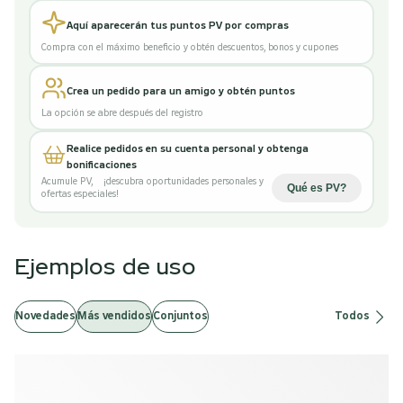
Aquí aparecerán tus puntos PV por compras
Compra con el máximo beneficio y obtén descuentos, bonos y cupones
Crea un pedido para un amigo y obtén puntos
La opción se abre después del registro
Realice pedidos en su cuenta personal y obtenga
bonificaciones
Acumule PV
,
¡descubra oportunidades personales y
Qué es PV
?
ofertas especiales!
Ejemplos de uso
Novedades
Más vendidos
Conjuntos
Todos